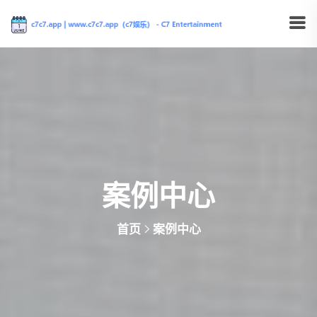
案例中心
首页
案例中心