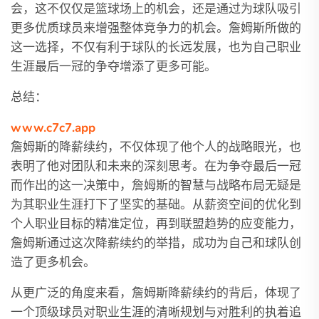
会，这不仅仅是篮球场上的机会，还是通过为球队吸引
更多优质球员来增强整体竞争力的机会。詹姆斯所做的
这一选择，不仅有利于球队的长远发展，也为自己职业
生涯最后一冠的争夺增添了更多可能。
总结：
www.c7c7.app
詹姆斯的降薪续约，不仅体现了他个人的战略眼光，也
表明了他对团队和未来的深刻思考。在为争夺最后一冠
而作出的这一决策中，詹姆斯的智慧与战略布局无疑是
为其职业生涯打下了坚实的基础。从薪资空间的优化到
个人职业目标的精准定位，再到联盟趋势的应变能力，
詹姆斯通过这次降薪续约的举措，成功为自己和球队创
造了更多机会。
从更广泛的角度来看，詹姆斯降薪续约的背后，体现了
一个顶级球员对职业生涯的清晰规划与对胜利的执着追