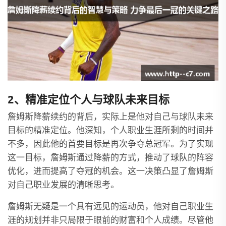
2、精准定位个人与球队未来目标
詹姆斯降薪续约的背后，实际上是他对自己与球队未来
目标的精准定位。他深知，个人职业生涯所剩的时间并
不多，因此他的首要目标是再次争夺总冠军。为了实现
这一目标，詹姆斯通过降薪的方式，推动了球队的阵容
优化，进而提高了夺冠的机会。这一决策凸显了詹姆斯
对自己职业发展的清晰思考。
詹姆斯无疑是一个具有远见的运动员，他对自己职业生
涯的规划并非只局限于眼前的财富和个人成绩。尽管他