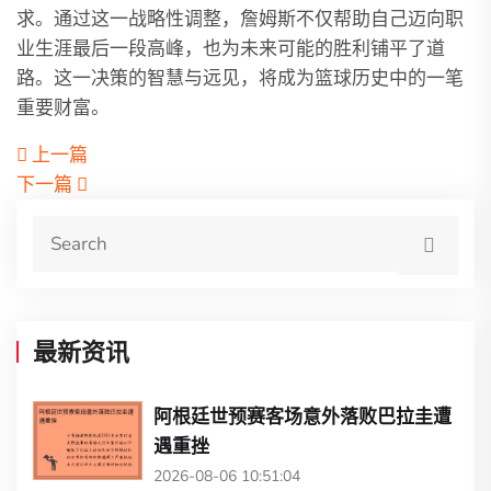
求。通过这一战略性调整，詹姆斯不仅帮助自己迈向职
业生涯最后一段高峰，也为未来可能的胜利铺平了道
路。这一决策的智慧与远见，将成为篮球历史中的一笔
重要财富。
上一篇
下一篇
最新资讯
阿根廷世预赛客场意外落败巴拉圭遭
遇重挫
2026-08-06 10:51:04