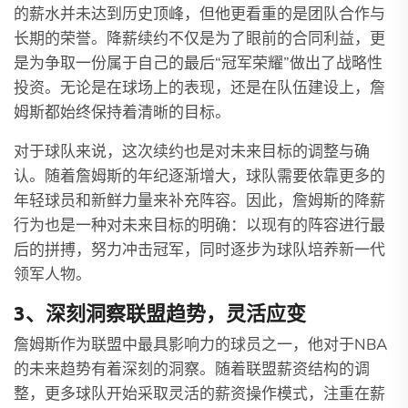
的薪水并未达到历史顶峰，但他更看重的是团队合作与
长期的荣誉。降薪续约不仅是为了眼前的合同利益，更
是为争取一份属于自己的最后“冠军荣耀”做出了战略性
投资。无论是在球场上的表现，还是在队伍建设上，詹
姆斯都始终保持着清晰的目标。
对于球队来说，这次续约也是对未来目标的调整与确
认。随着詹姆斯的年纪逐渐增大，球队需要依靠更多的
年轻球员和新鲜力量来补充阵容。因此，詹姆斯的降薪
行为也是一种对未来目标的明确：以现有的阵容进行最
后的拼搏，努力冲击冠军，同时逐步为球队培养新一代
领军人物。
3、深刻洞察联盟趋势，灵活应变
詹姆斯作为联盟中最具影响力的球员之一，他对于NBA
的未来趋势有着深刻的洞察。随着联盟薪资结构的调
整，更多球队开始采取灵活的薪资操作模式，注重在薪