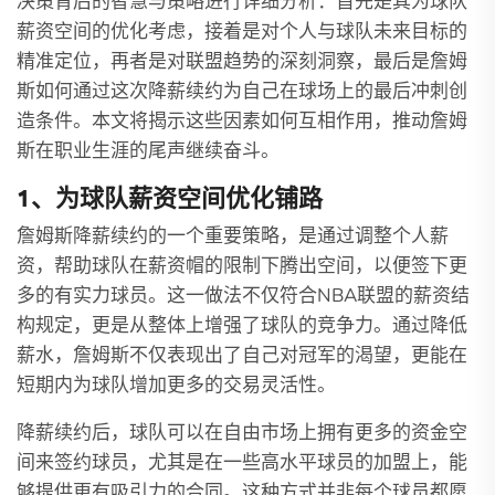
决策背后的智慧与策略进行详细分析：首先是其为球队
薪资空间的优化考虑，接着是对个人与球队未来目标的
精准定位，再者是对联盟趋势的深刻洞察，最后是詹姆
斯如何通过这次降薪续约为自己在球场上的最后冲刺创
造条件。本文将揭示这些因素如何互相作用，推动詹姆
斯在职业生涯的尾声继续奋斗。
1、为球队薪资空间优化铺路
詹姆斯降薪续约的一个重要策略，是通过调整个人薪
资，帮助球队在薪资帽的限制下腾出空间，以便签下更
多的有实力球员。这一做法不仅符合NBA联盟的薪资结
构规定，更是从整体上增强了球队的竞争力。通过降低
薪水，詹姆斯不仅表现出了自己对冠军的渴望，更能在
短期内为球队增加更多的交易灵活性。
降薪续约后，球队可以在自由市场上拥有更多的资金空
间来签约球员，尤其是在一些高水平球员的加盟上，能
够提供更有吸引力的合同。这种方式并非每个球员都愿