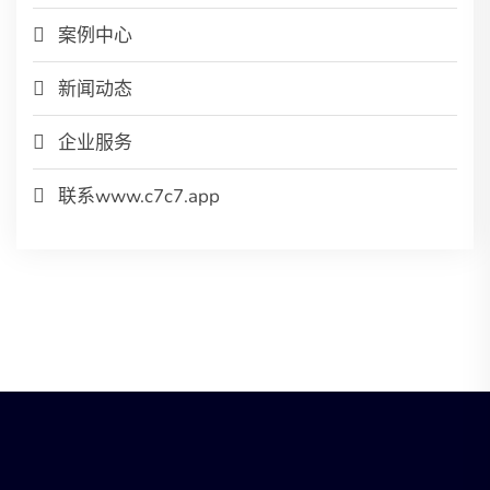
案例中心
新闻动态
企业服务
联系www.c7c7.app