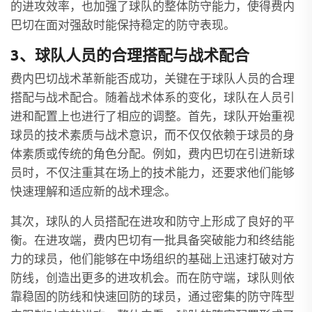
的进攻效率，也加强了球队的整体防守能力，使得费内
巴切在面对强敌时能保持稳定的防守表现。
3、球队人员的合理搭配与战术配合
费内巴切战术革新能否成功，关键在于球队人员的合理
搭配与战术配合。随着战术体系的变化，球队在人员引
进和配置上也进行了相应的调整。首先，球队开始重视
球员的技术素质与战术意识，而不仅仅依赖于球员的身
体素质或传统的角色分配。例如，费内巴切在引进新球
员时，不仅注重其在场上的技术能力，还要求他们能够
快速理解和适应新的战术理念。
其次，球队的人员搭配在进攻和防守上形成了良好的平
衡。在进攻端，费内巴切有一批具备突破能力和终结能
力的球员，他们能够在中场组织的基础上迅速打破对方
防线，创造出更多的进攻机会。而在防守端，球队则依
靠稳固的防线和快速回防的球员，通过密集的防守阵型