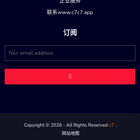
企业服务
联系www.c7c7.app
订阅
Copyright © 2026 - All Rights Reserved
c7
.
网站地图