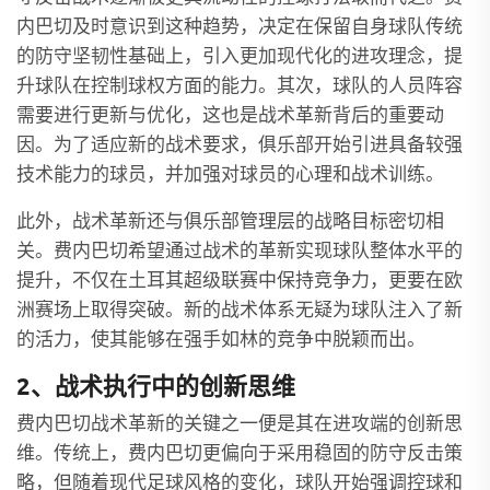
内巴切及时意识到这种趋势，决定在保留自身球队传统
的防守坚韧性基础上，引入更加现代化的进攻理念，提
升球队在控制球权方面的能力。其次，球队的人员阵容
需要进行更新与优化，这也是战术革新背后的重要动
因。为了适应新的战术要求，俱乐部开始引进具备较强
技术能力的球员，并加强对球员的心理和战术训练。
此外，战术革新还与俱乐部管理层的战略目标密切相
关。费内巴切希望通过战术的革新实现球队整体水平的
提升，不仅在土耳其超级联赛中保持竞争力，更要在欧
洲赛场上取得突破。新的战术体系无疑为球队注入了新
的活力，使其能够在强手如林的竞争中脱颖而出。
2、战术执行中的创新思维
费内巴切战术革新的关键之一便是其在进攻端的创新思
维。传统上，费内巴切更偏向于采用稳固的防守反击策
略，但随着现代足球风格的变化，球队开始强调控球和