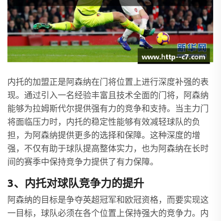
内托的加盟正是阿森纳在门将位置上进行深度补强的表
现。通过引入一名经验丰富且技术全面的门将，阿森纳
能够为拉姆斯代尔提供强有力的竞争和支持。当主力门
将面临压力时，内托的稳定性能够有效减轻球队的负
担，为阿森纳提供更多的选择和保障。这种深度的增
强，不仅有助于球队提高整体实力，也为阿森纳在长时
间的赛季中保持竞争力提供了有力保障。
3、内托对球队竞争力的提升
阿森纳的目标是争夺英超冠军和欧冠资格，而要实现这
一目标，球队必须在各个位置上保持强大的竞争力。内