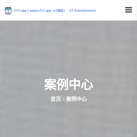
案例中心
首页
案例中心