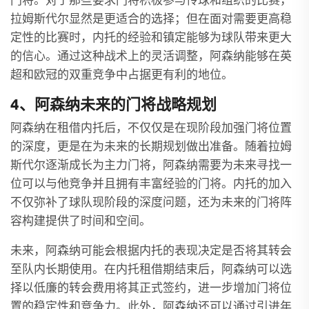
门将。对于那些要求门将积极参与传球和组织的比赛，
拉姆斯代尔显然是更适合的选择；但在面对需要更高稳
定性的比赛时，内托的经验和镇定能够为球队带来更大
的信心。通过这种战术上的灵活调整，阿森纳能够在英
超和欧冠的双重竞争中占据更有利的地位。
4、阿森纳未来的门将战略规划
阿森纳在租借内托后，不仅仅是在现阶段加强门将位置
的深度，更是在为未来的长期规划做出准备。随着拉姆
斯代尔逐渐成长为主力门将，阿森纳需要为未来寻找一
位可以与他竞争并且拥有丰富经验的门将。内托的加入
不仅弥补了球队现阶段的深度问题，还为未来的门将阵
容构建提供了时间和空间。
未来，阿森纳可能会根据内托的表现决定是否将其转会
至队内长期使用。在内托租借期结束后，阿森纳可以选
择以低廉的转会费用将其正式签约，进一步增加门将位
置的稳定性和竞争力。此外，阿森纳还可以通过引进年