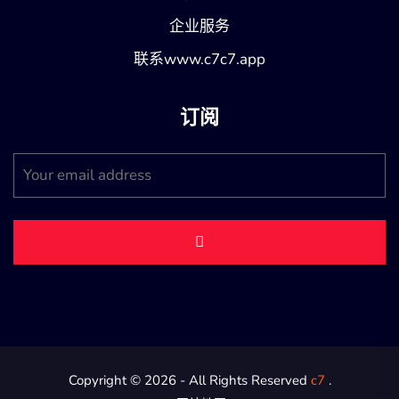
企业服务
联系www.c7c7.app
订阅
Copyright © 2026 - All Rights Reserved
c7
.