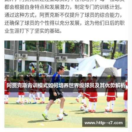
都会根据自身特点和发展潜力，制定专门的训练计划。
通过这种方式，阿贾克斯不仅提升了球员的综合能力，
还确保了球员的个性得以充分发展，这为他们日后的职
业生涯打下了坚实的基础。