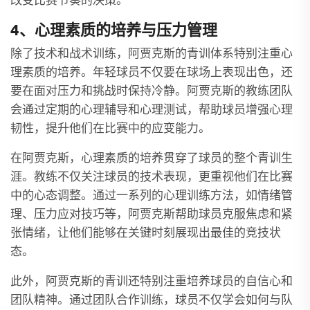
改变比赛节奏的决策。
4、心理素质的培养与压力管理
除了技术和战术训练，阿贾克斯的青训体系特别注重心
理素质的培养。年轻球员不仅要在球场上表现出色，还
要在面对压力和挑战时保持冷静。阿贾克斯的教练团队
会通过定期的心理辅导和心理测试，帮助球员增强心理
韧性，提升他们在比赛中的应变能力。
在阿贾克斯，心理素质的培养贯穿了球员的整个青训生
涯。教练不仅关注球员的技术表现，更重视他们在比赛
中的心态调整。通过一系列的心理训练方法，如情绪管
理、压力应对技巧等，阿贾克斯帮助球员克服焦虑和紧
张情绪，让他们能够在关键时刻展现出最佳的竞技状
态。
此外，阿贾克斯的青训还特别注重培养球员的自信心和
团队精神。通过团队合作训练，球员不仅学会如何与队