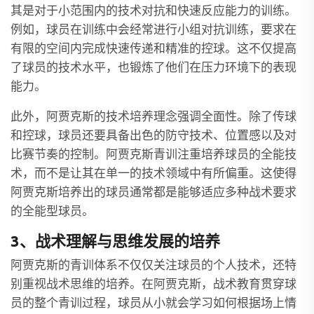
其是对于小范围内的技术对抗和快速反应能力的训练。
例如，球员在训练中会经常进行小组对抗训练，要求在
有限的空间内完成快速传递和精准的控球。这不仅提高
了球员的技术水平，也锻炼了他们在压力环境下的表现
能力。
此外，阿贾克斯的技术培养理念强调全面性。除了传球
和控球，球员还要具备出色的防守技术、位置感以及对
比赛节奏的控制。阿贾克斯青训注重培养球员的全能技
术，而不是让其在单一的技术领域中有所偏重。这使得
阿贾克斯培养出的球员通常都是能够适应多种战术要求
的全能型球员。
3、战术理解与思维发展的培养
阿贾克斯的青训体系不仅仅关注球员的个人技术，还特
别重视战术思维的培养。在阿贾克斯，战术教育贯穿球
员的整个青训过程，球员从小就会学习如何根据场上情