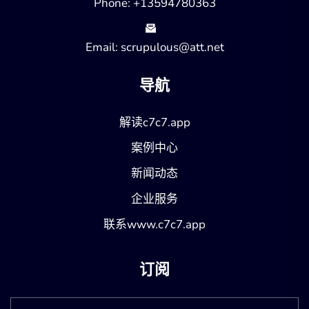
Phone: +13594780363
Email: scrupulous@att.net
导航
解读c7c7.app
案例中心
新闻动态
企业服务
联系www.c7c7.app
订阅