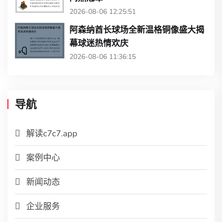
2026-08-06 12:25:51
阿森纳酋长球场全新温格铜像盛大揭
幕球迷热情欢庆
2026-08-06 11:36:15
导航
解读c7c7.app
案例中心
新闻动态
企业服务