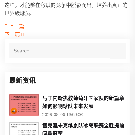
这样，才能够在激烈的竞争中脱颖而出，培养出真正的
世界级球员。
上一篇
下一篇
最新资讯
马丁内斯执教葡萄牙国家队的新篇章
如何影响球队未来发展
2026-08-06 13:09:06
雷克雅未克维京队冰岛联赛全胜提前
问鼎冠军