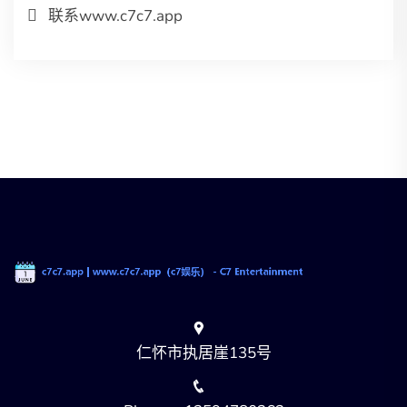
联系www.c7c7.app
仁怀市执居崖135号