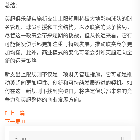
总结：
英超俱乐部实施新支出上限规则将极大地影响球队的财
务管理、球员引援和工资结构，以及联赛的竞争格局。
尽管这一政策会带来短期的挑战，但从长远来看，它有
可能促使俱乐部更加注重可持续发展，推动联赛竞争更
加均衡。此外，商业模式的变化可能会引领英超走向全
新的运营策略。
新支出上限规则不仅是一项财务管理措施，它可能是推
动英超向更加理性、创新和可持续发展迈进的契机。如
何在这一新规则下找到突破口，将决定俱乐部未来的竞
争力和英超整体的商业发展方向。
上一篇
下一篇