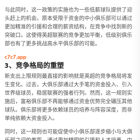
与此同时，这一政策的实施也为一些低薪球队提供了迎
头赶上的机会。原本受限于资金的中小俱乐部可以通过
更加精准的引援和合理的薪资结构，在竞争中找到新的
突破口。这使得英超联赛的竞争更加平衡，低级别俱乐
部也有了更多挑战高水平俱乐部的可能。
c7c7.app
3、竞争格局的重塑
新支出上限规则最直接的影响就是英超的竞争格局将发
生变化。过去，大俱乐部通过大手笔的资金投入、引入
世界级球员，稳居联赛的强者行列。然而，这一规则实
施后，富裕俱乐部不再能够通过资金优势完全碾压其他
球队。俱乐部将更多依赖球员的培养与阵容深度，而非
单纯依赖大资金投入。
同时，这一规则也可能促使中小俱乐部逐步缩小与大俱