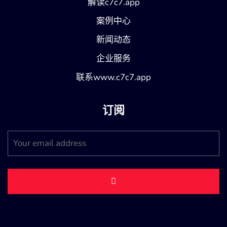
解读c7c7.app
案例中心
新闻动态
企业服务
联系www.c7c7.app
订阅