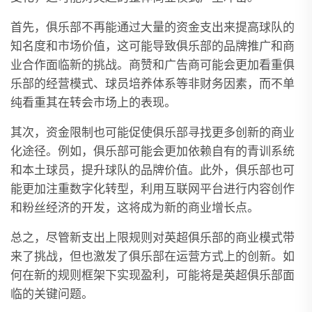
首先，俱乐部不再能通过大量的资金支出来提高球队的
知名度和市场价值，这可能导致俱乐部的品牌推广和商
业合作面临新的挑战。商赞和广告商可能会更加看重俱
乐部的经营模式、球员培养体系等非财务因素，而不单
纯看重其在转会市场上的表现。
其次，资金限制也可能促使俱乐部寻找更多创新的商业
化途径。例如，俱乐部可能会更加依赖自有的青训系统
和本土球员，提升球队的品牌价值。此外，俱乐部也可
能更加注重数字化转型，利用互联网平台进行内容创作
和粉丝经济的开发，这将成为新的商业增长点。
总之，尽管新支出上限规则对英超俱乐部的商业模式带
来了挑战，但也激发了俱乐部在运营方式上的创新。如
何在新的规则框架下实现盈利，可能将是英超俱乐部面
临的关键问题。