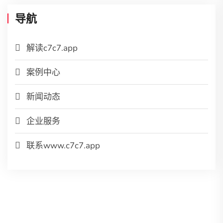
导航
解读c7c7.app
案例中心
新闻动态
企业服务
联系www.c7c7.app