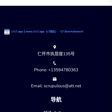
仁怀市执居崖135号
Phone: +13594780363
Email: scrupulous@att.net
导航