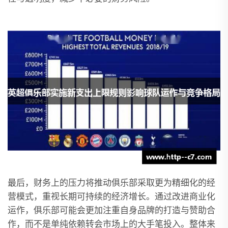
最后，财务上的压力将推动俱乐部采取更为精细化的经
营模式，重视长期可持续的经济增长。通过改进商业化
运作，俱乐部可能会更加注重自身品牌的打造与赞助合
作，而不是单纯依赖转会市场上的大手笔投入。整体来