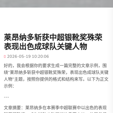
莱昂纳多斩获中超银靴奖殊荣
表现出色成球队关键人物
2026-05-19 10:20:06
好的，我会根据你的要求生成一篇完整的文章示例，围
绕“莱昂纳多斩获中超银靴奖殊荣，表现出色成球队关键
人物”主题，按照你提供的格式和结构来写。以下为正文
示例：
---
文章摘要：莱昂纳多在本赛季中超联赛中以出色的表现