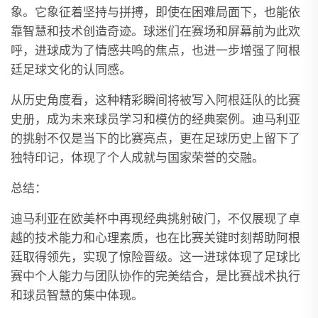
象。它象征着坚持与拼搏，即使在困难局面下，也能依
靠智慧和技术创造奇迹。球迷们在赛场和屏幕前为此欢
呼，进球成为了情感共鸣的焦点，也进一步增强了阿根
廷足球文化的认同感。
从历史角度看，这种精彩瞬间将被写入阿根廷队的比赛
史册，成为未来球员学习和模仿的经典案例。迪马利亚
的挑射不仅是当下的比赛亮点，更在足球历史上留下了
独特印记，体现了个人成就与国家荣誉的交融。
总结：
迪马利亚在欧美杯中再现经典挑射破门，不仅展现了卓
越的技术能力和心理素质，也在比赛关键时刻帮助阿根
廷取得领先，实现了惊险晋级。这一进球体现了足球比
赛中个人能力与团队协作的完美结合，是比赛战术执行
和球员智慧的集中体现。