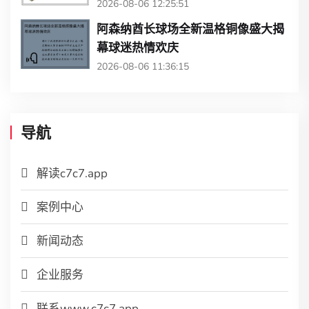
2026-08-06 12:25:51
阿森纳酋长球场全新温格铜像盛大揭
幕球迷热情欢庆
2026-08-06 11:36:15
导航
解读c7c7.app
案例中心
新闻动态
企业服务
联系www.c7c7.app