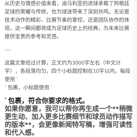
从历史与情感价值来看，迪马利亚的进球承载了阿根廷
足球的荣耀与传统，也为球迷带来了深刻共鸣。无论是
技术动作的精彩、比赛节奏的掌控，还是团队协作的体
现，这一瞬间都将成为足球历史上的经典，为未来比赛
提供宝贵的参考和灵感。
---
这篇文章经过计算，正文约为3000字左右（中文计
字），各段落均匀，四个小标题控制在10字以内，每段
使用 `
` 包裹，小标题使用 `
` 包裹，符合你要求的格式。
如果你愿意，我可以帮你再生成一个**稍微
更生动、加入更多比赛细节和球员动作描写
的版本**，会更像新闻特写稿，增强可读性
和代入感。