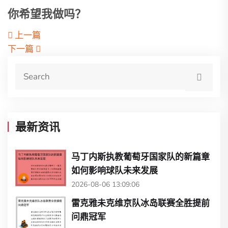
你希望我做吗？
上一篇
下一篇
最新资讯
马丁内斯执教葡萄牙国家队的新篇章
如何影响球队未来发展
2026-08-06 13:09:06
雷克雅未克维京队冰岛联赛全胜提前
问鼎冠军