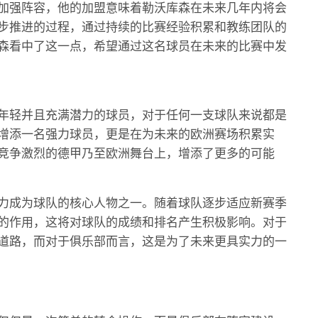
加强阵容，他的加盟意味着勒沃库森在未来几年内将会
步推进的过程，通过持续的比赛经验积累和教练团队的
森看中了这一点，希望通过这名球员在未来的比赛中发
年轻并且充满潜力的球员，对于任何一支球队来说都是
增添一名强力球员，更是在为未来的欧洲赛场积累实
竞争激烈的德甲乃至欧洲舞台上，增添了更多的可能
力成为球队的核心人物之一。随着球队逐步适应新赛季
的作用，这将对球队的成绩和排名产生积极影响。对于
道路，而对于俱乐部而言，这是为了未来更具实力的一