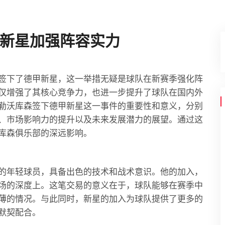
新星加强阵容实力
签下了德甲新星，这一举措无疑是球队在新赛季强化阵
仅增强了其核心竞争力，也进一步提升了球队在国内外
勒沃库森签下德甲新星这一事件的重要性和意义，分别
、市场影响力的提升以及未来发展潜力的展望。通过这
库森俱乐部的深远影响。
的年轻球员，具备出色的技术和战术意识。他的加入，
场的深度上。这笔交易的意义在于，球队能够在赛季中
薄的情况。与此同时，新星的加入为球队提供了更多的
默契配合。