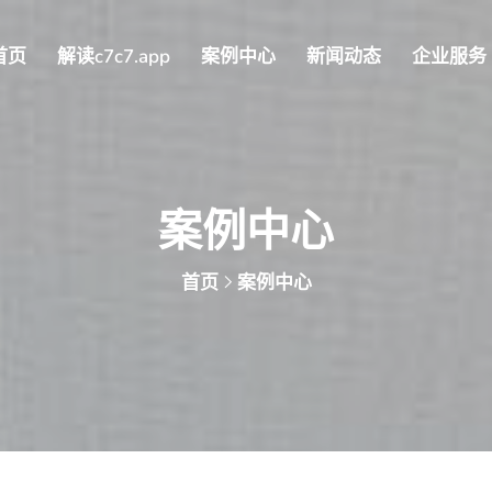
首页
解读c7c7.app
案例中心
新闻动态
企业服务
案例中心
首页
案例中心