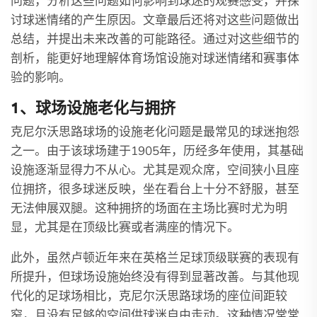
问题，分析这些问题如何影响到球迷的观赛感受，并探
讨球迷情绪的产生原因。文章最后还将对这些问题做出
总结，并提出未来改善的可能路径。通过对这些细节的
剖析，能更好地理解体育场馆设施对球迷情绪和赛事体
验的影响。
1、球场设施老化与拥挤
克尼尔沃思路球场的设施老化问题是最常见的球迷抱怨
之一。由于该球场建于1905年，历经多年使用，其基础
设施逐渐显得力不从心。尤其是观众席，空间狭小且座
位拥挤，很多球迷反映，坐在看台上十分不舒服，甚至
无法伸展双腿。这种拥挤的场面在主场比赛时尤为明
显，尤其是在顶级比赛或者满座的情况下。
此外，虽然卢顿近年来在英格兰足球顶级联赛的表现有
所提升，但球场设施始终没有得到显著改善。与其他现
代化的足球场相比，克尼尔沃思路球场的座位间距较
窄，且没有足够的空间供球迷自由走动。这种情况常常