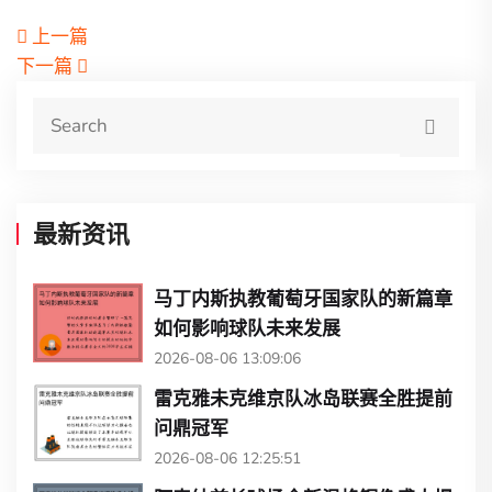
上一篇
下一篇
最新资讯
马丁内斯执教葡萄牙国家队的新篇章
如何影响球队未来发展
2026-08-06 13:09:06
雷克雅未克维京队冰岛联赛全胜提前
问鼎冠军
2026-08-06 12:25:51