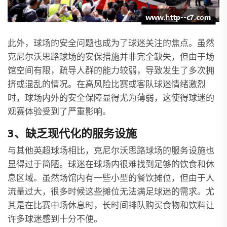
此外，球场的安全问题也成为了球迷关注的焦点。虽然
克尼尔沃思路球场的安保措施并非完全缺失，但由于场
馆空间有限，疏导人群的能力较弱，导致发生了多次拥
挤或混乱的情况。在高风险比赛或客队球迷情绪激烈
时，球场内外的安全保障显得尤为薄弱，这使得球迷的
观赛体验受到了严重影响。
3、缺乏现代化的服务设施
与其他英超球场相比，克尼尔沃思路球场的服务设施也
显得过于简陋。球迷在球场内很难找到足够的饮食和休
息区域。虽然场馆内有一些小型的餐饮摊位，但由于人
流量过大，很多时候这些摊位无法满足球迷的需求。尤
其是在比赛中场休息时，长时间排队购买食物和饮料让
许多球迷感到十分不便。