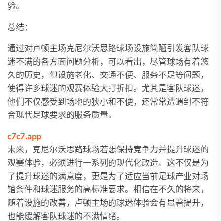
验。
总结：
通过对卢顿主场克尼尔沃思路球场设施简陋引发客队球
迷不满的各方面问题分析，可以看出，尽管球场有着悠
久的历史，但设施老化、交通不便、服务不足等问题，
使得许多球迷的观赛体验大打折扣。尤其是客队球迷，
他们不仅感受到场地的狭小和不便，还常常遭遇到不符
合现代足球要求的服务质量。
c7c7.app
未来，克尼尔沃思路球场若想保持竞争力并提升球迷的
观赛体验，必须进行一系列的现代化改造。这不仅是为
了提升球迷的满意度，更是为了适应当前足球产业对场
馆条件和球迷服务的高标准要求。相信在不久的将来，
随着设施的改善，卢顿主场的球迷体验会有显著提升，
也能缓解客队球迷的不满情绪。