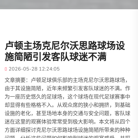
卢顿主场克尼尔沃思路球场设
施简陋引发客队球迷不满
2026-05-28 12:24:05
文章摘要：卢顿足球俱乐部的主场克尼尔沃思路球场，
由于其设施简陋，近年来频繁引发客队球迷的不满。作
为一座历史悠久的足球场，这个球场在现代足球赛事中
却显得有些格格不入。从观众席的狭小和拥挤，到基础
设施的老化，甚至场地本身的交通与安全问题，客队球
迷在这里的观赛体验常常受到极大影响。本文将从四个
方面详细探讨克尼尔沃思路球场设施简陋所带来的种种