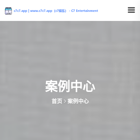
案例中心
首页
案例中心